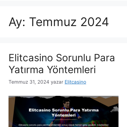
Ay:
Temmuz 2024
Elitcasino Sorunlu Para
Yatırma Yöntemleri
Temmuz 31, 2024
yazar
Elitcasino