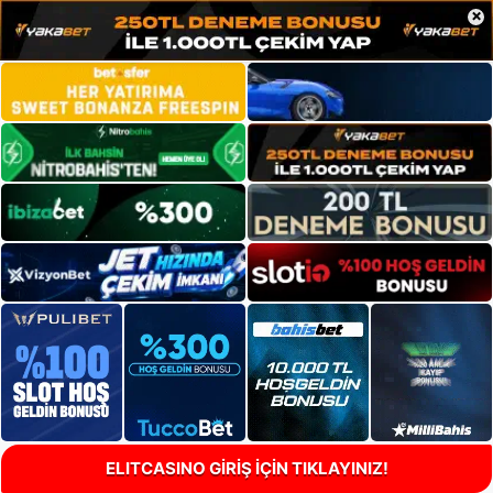
×
ELITCASINO GİRİŞ İÇİN TIKLAYINIZ!