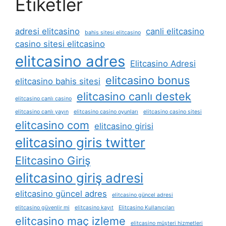
Etiketler
adresi elitcasino
canli elitcasino
bahis sitesi elitcasino
casino sitesi elitcasino
elitcasino adres
Elitcasino Adresi
elitcasino bonus
elitcasino bahis sitesi
elitcasino canlı destek
elitcasino canlı casino
elitcasino canlı yayın
elitcasino casino oyunları
elitcasino casino sitesi
elitcasino com
elitcasino girisi
elitcasino giris twitter
Elitcasino Giriş
elitcasino giriş adresi
elitcasino güncel adres
elitcasino güncel adresi
elitcasino güvenlir mi
elitcasino kayıt
Elitcasino Kullanıcıları
elitcasino maç izleme
elitcasino müşteri hizmetleri