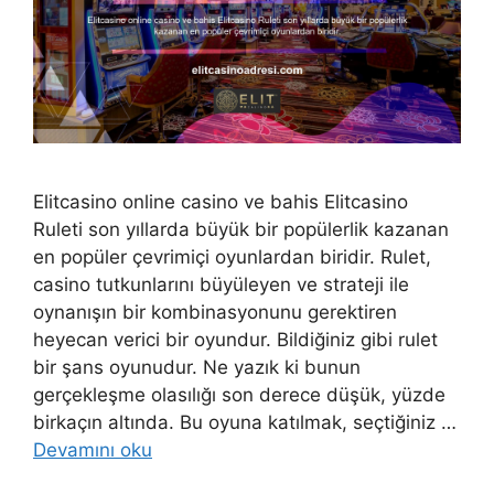
Elitcasino online casino ve bahis Elitcasino
Ruleti son yıllarda büyük bir popülerlik kazanan
en popüler çevrimiçi oyunlardan biridir. Rulet,
casino tutkunlarını büyüleyen ve strateji ile
oynanışın bir kombinasyonunu gerektiren
heyecan verici bir oyundur. Bildiğiniz gibi rulet
bir şans oyunudur. Ne yazık ki bunun
gerçekleşme olasılığı son derece düşük, yüzde
birkaçın altında. Bu oyuna katılmak, seçtiğiniz …
Devamını oku