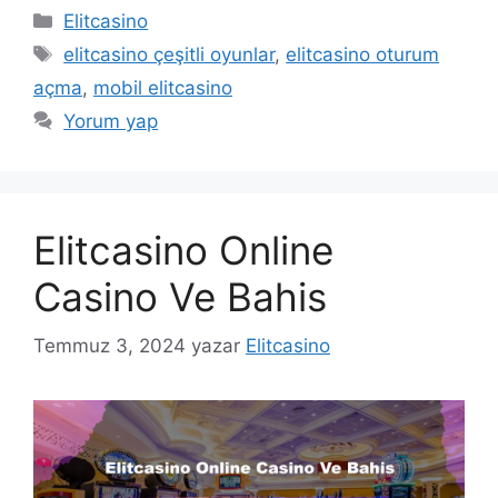
Kategoriler
Elitcasino
Etiketler
elitcasino çeşitli oyunlar
,
elitcasino oturum
açma
,
mobil elitcasino
Yorum yap
Elitcasino Online
Casino Ve Bahis
Temmuz 3, 2024
yazar
Elitcasino