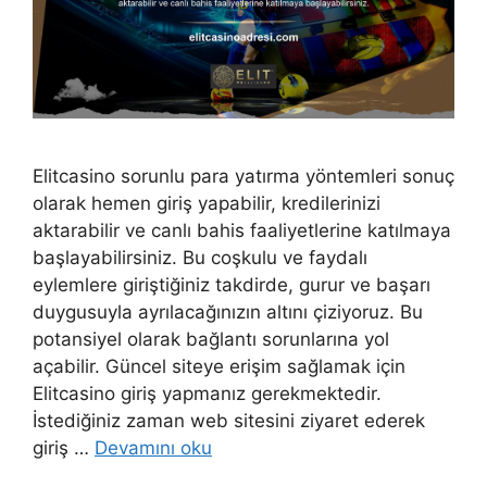
Elitcasino sorunlu para yatırma yöntemleri sonuç
olarak hemen giriş yapabilir, kredilerinizi
aktarabilir ve canlı bahis faaliyetlerine katılmaya
başlayabilirsiniz. Bu coşkulu ve faydalı
eylemlere giriştiğiniz takdirde, gurur ve başarı
duygusuyla ayrılacağınızın altını çiziyoruz. Bu
potansiyel olarak bağlantı sorunlarına yol
açabilir. Güncel siteye erişim sağlamak için
Elitcasino giriş yapmanız gerekmektedir.
İstediğiniz zaman web sitesini ziyaret ederek
giriş …
Devamını oku