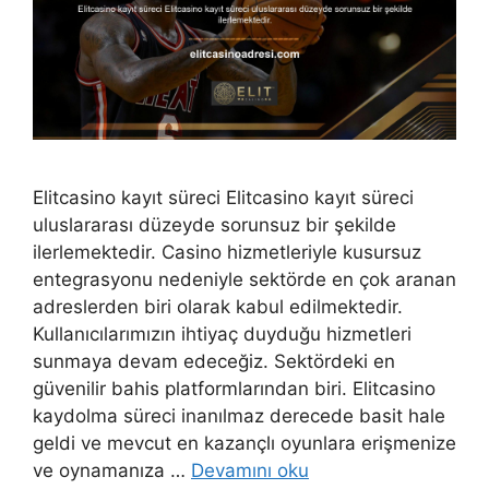
Elitcasino kayıt süreci Elitcasino kayıt süreci
uluslararası düzeyde sorunsuz bir şekilde
ilerlemektedir. Casino hizmetleriyle kusursuz
entegrasyonu nedeniyle sektörde en çok aranan
adreslerden biri olarak kabul edilmektedir.
Kullanıcılarımızın ihtiyaç duyduğu hizmetleri
sunmaya devam edeceğiz. Sektördeki en
güvenilir bahis platformlarından biri. Elitcasino
kaydolma süreci inanılmaz derecede basit hale
geldi ve mevcut en kazançlı oyunlara erişmenize
ve oynamanıza …
Devamını oku