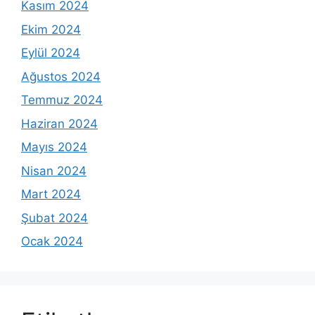
Kasım 2024
Ekim 2024
Eylül 2024
Ağustos 2024
Temmuz 2024
Haziran 2024
Mayıs 2024
Nisan 2024
Mart 2024
Şubat 2024
Ocak 2024