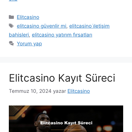
Kategoriler
Elitcasino
Etiketler
elitcasino güvenlir mi
,
elitcasino i̇letişim
bahisleri
,
elitcasino yatırım fırsatları
Yorum yap
Elitcasino Kayıt Süreci
Temmuz 10, 2024
yazar
Elitcasino