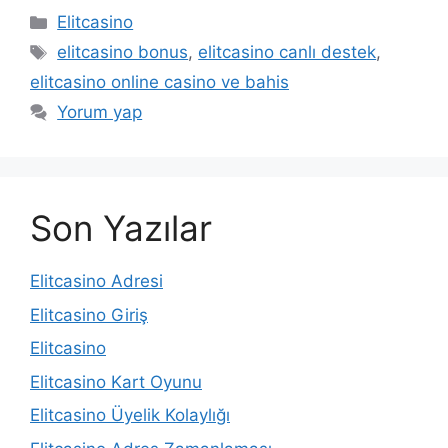
Kategoriler
Elitcasino
Etiketler
elitcasino bonus
,
elitcasino canlı destek
,
elitcasino online casino ve bahis
Yorum yap
Son Yazılar
Elitcasino Adresi
Elitcasino Giriş
Elitcasino
Elitcasino Kart Oyunu
Elitcasino Üyelik Kolaylığı