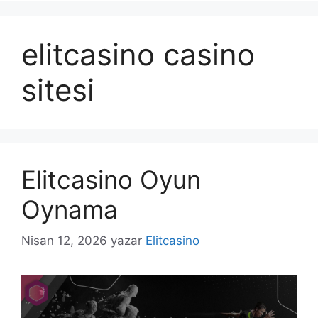
elitcasino casino
sitesi
Elitcasino Oyun
Oynama
Nisan 12, 2026
yazar
Elitcasino