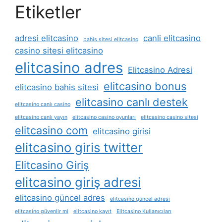
Etiketler
adresi elitcasino
canli elitcasino
bahis sitesi elitcasino
casino sitesi elitcasino
elitcasino adres
Elitcasino Adresi
elitcasino bonus
elitcasino bahis sitesi
elitcasino canlı destek
elitcasino canlı casino
elitcasino canlı yayın
elitcasino casino oyunları
elitcasino casino sitesi
elitcasino com
elitcasino girisi
elitcasino giris twitter
Elitcasino Giriş
elitcasino giriş adresi
elitcasino güncel adres
elitcasino güncel adresi
elitcasino güvenlir mi
elitcasino kayıt
Elitcasino Kullanıcıları