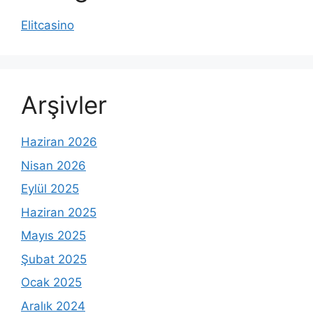
Elitcasino
Arşivler
Haziran 2026
Nisan 2026
Eylül 2025
Haziran 2025
Mayıs 2025
Şubat 2025
Ocak 2025
Aralık 2024