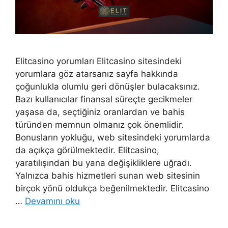
Elitcasino yorumları Elitcasino sitesindeki
yorumlara göz atarsanız sayfa hakkında
çoğunlukla olumlu geri dönüşler bulacaksınız.
Bazı kullanıcılar finansal süreçte gecikmeler
yaşasa da, seçtiğiniz oranlardan ve bahis
türünden memnun olmanız çok önemlidir.
Bonusların yokluğu, web sitesindeki yorumlarda
da açıkça görülmektedir. Elitcasino,
yaratılışından bu yana değişikliklere uğradı.
Yalnızca bahis hizmetleri sunan web sitesinin
birçok yönü oldukça beğenilmektedir. Elitcasino
…
Devamını oku