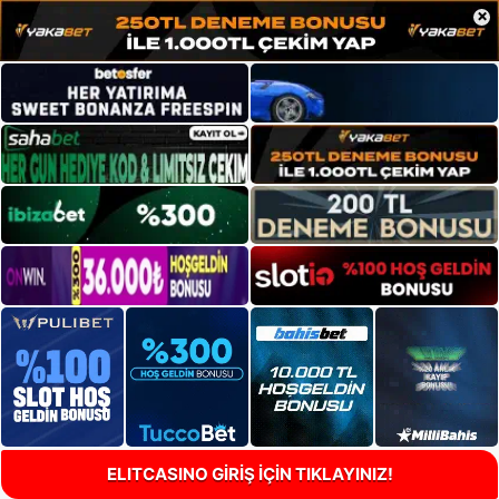
×
ELITCASINO GİRİŞ İÇİN TIKLAYINIZ!