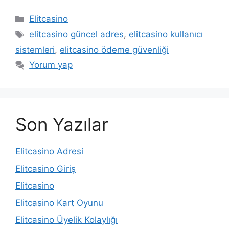
Kategoriler
Elitcasino
Etiketler
elitcasino güncel adres
,
elitcasino kullanıcı
sistemleri
,
elitcasino ödeme güvenliği
Yorum yap
Son Yazılar
Elitcasino Adresi
Elitcasino Giriş
Elitcasino
Elitcasino Kart Oyunu
Elitcasino Üyelik Kolaylığı