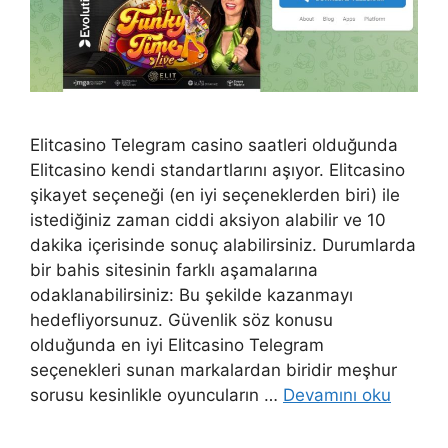
Elitcasino Telegram casino saatleri olduğunda
Elitcasino kendi standartlarını aşıyor. Elitcasino
şikayet seçeneği (en iyi seçeneklerden biri) ile
istediğiniz zaman ciddi aksiyon alabilir ve 10
dakika içerisinde sonuç alabilirsiniz. Durumlarda
bir bahis sitesinin farklı aşamalarına
odaklanabilirsiniz: Bu şekilde kazanmayı
hedefliyorsunuz. Güvenlik söz konusu
olduğunda en iyi Elitcasino Telegram
seçenekleri sunan markalardan biridir meşhur
sorusu kesinlikle oyuncuların …
Devamını oku