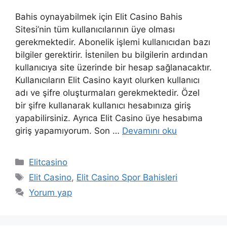
Bahis oynayabilmek için Elit Casino Bahis
Sitesi’nin tüm kullanıcılarının üye olması
gerekmektedir. Abonelik işlemi kullanıcıdan bazı
bilgiler gerektirir. İstenilen bu bilgilerin ardından
kullanıcıya site üzerinde bir hesap sağlanacaktır.
Kullanıcıların Elit Casino kayıt olurken kullanıcı
adı ve şifre oluşturmaları gerekmektedir. Özel
bir şifre kullanarak kullanıcı hesabınıza giriş
yapabilirsiniz. Ayrıca Elit Casino üye hesabıma
giriş yapamıyorum. Son …
Devamını oku
Kategoriler
Elitcasino
Etiketler
Elit Casino
,
Elit Casino Spor Bahisleri
Yorum yap