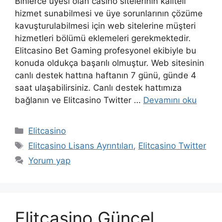
Binlerce üyesi olan casino sitelerinin kaliteli
hizmet sunabilmesi ve üye sorunlarının çözüme
kavuşturulabilmesi için web sitelerine müşteri
hizmetleri bölümü eklemeleri gerekmektedir.
Elitcasino Bet Gaming profesyonel ekibiyle bu
konuda oldukça başarılı olmuştur. Web sitesinin
canlı destek hattına haftanın 7 günü, günde 4
saat ulaşabilirsiniz. Canlı destek hattımıza
bağlanın ve Elitcasino Twitter …
Devamını oku
Kategoriler
Elitcasino
Etiketler
Elitcasino Lisans Ayrıntıları
,
Elitcasino Twitter
Yorum yap
Elitcasino Güncel