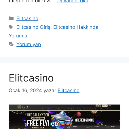
talep eden bir dizi …
Devamını oku
Kategoriler
Elitcasino
Etiketler
Elitcasino Giriş
,
Elitcasino Hakkında
Yorumlar
Yorum yap
Elitcasino
Ocak 16, 2024
yazar
Elitcasino