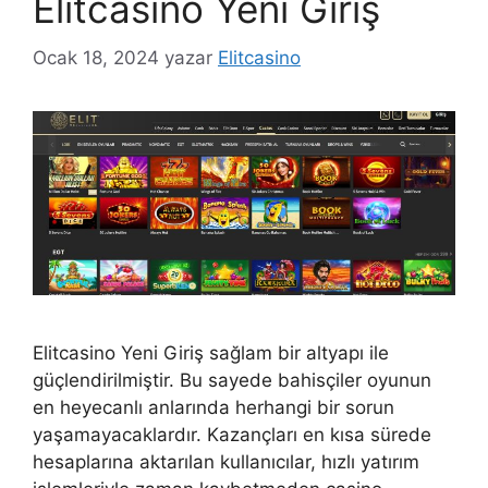
Elitcasino Yeni Giriş
Ocak 18, 2024
yazar
Elitcasino
Elitcasino Yeni Giriş sağlam bir altyapı ile
güçlendirilmiştir. Bu sayede bahisçiler oyunun
en heyecanlı anlarında herhangi bir sorun
yaşamayacaklardır. Kazançları en kısa sürede
hesaplarına aktarılan kullanıcılar, hızlı yatırım