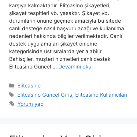
karşıya kalmaktadır. Elitcasino şikayetleri,
şikayet tespitleri vb. yasaktır. Şikayet vb.
durumların önüne geçmek amacıyla bu sitede
canlı desteğe nasıl başvurulacağı ve kullanılma
nedenleri hakkında bilgiler verilmektedir. Canlı
destek uygulamaları şikayet önleme
kategorisinde üst sıralarda yer alabilir.
Bahisçiler, müşteri hizmetleri canlı destek
Elitcasino Güncel …
Devamını oku
Kategoriler
Elitcasino
Etiketler
Elitcasino Güncel Giriş
,
Elitcasino Kullanıcıları
Yorum yap