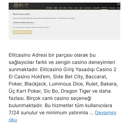
Elitcasino Adresi bir parçası olarak bu
sağlayıcılar farklı ve zengin casino deneyimleri
sunmaktadır. Elitcasino Giriş Yasadışı Casino 2
El Casino Hold’em, Side Bet City, Baccarat,
Poker, Blackjack, Luminous Dice, Rulet, Bakara,
Üç Kart Poker, Sic Bo, Dragon Tiger ve daha
fazlası. Birçok canlı casino seçeneği
bulunmaktadır. Bu hizmetler tüm kullanıcılara
7/24 sunulur ve minimum yatırımla …
Devamını
oku