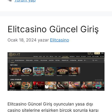
Elitcasino Güncel Giriş
Ocak 18, 2024
yazar
Elitcasino
Elitcasino Güncel Giriş oyuncuları yasa dışı
casino sitelerine erişirken birçok sorunla karşı