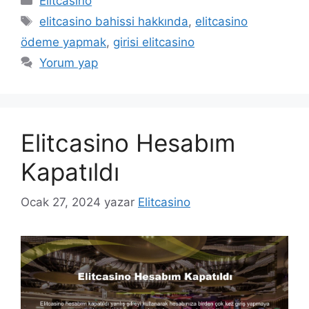
Elitcasino
Etiketler
elitcasino bahissi hakkında
,
elitcasino
ödeme yapmak
,
girisi elitcasino
Yorum yap
Elitcasino Hesabım
Kapatıldı
Ocak 27, 2024
yazar
Elitcasino