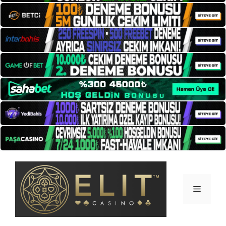
İçeriğe
atla
Menü