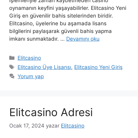
işlemleriyle zaman kaybetmeden casino
oynamanın keyfini yaşayabilirler. Elitcasino Yeni
Giriş en güvenilir bahis sitelerinden biridir.
Elitcasino, üyelerine bu aşamada lisans
bilgilerini paylaşarak güvenli bahis yapma
imkanı sunmaktadır. …
Devamını oku
Kategoriler
Elitcasino
Etiketler
Elitcasino Üye Lisansı
,
Elitcasino Yeni Giriş
Yorum yap
Elitcasino Adresi
Ocak 17, 2024
yazar
Elitcasino