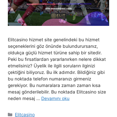
Elitcasino hizmet site genelindeki bu hizmet
seçeneklerini göz önünde bulundurursanız,
oldukça güçlü hizmet türüne sahip bir sitedir.
Peki bu fırsatlardan yararlanırken nelere dikkat
etmelisiniz? Üyelik ile ilgili soruların ilginizi
çektiğini biliyoruz. Bu ilk adımdır. Bildiğiniz gibi
bu noktada telefon numaranızı girmeniz
gerekiyor. Bu numaralara zaman zaman kısa
mesaj gönderilebilir. Bu noktada Elitcasino size
neden mesaj …
Devamını oku
Kategoriler
Elitcasino