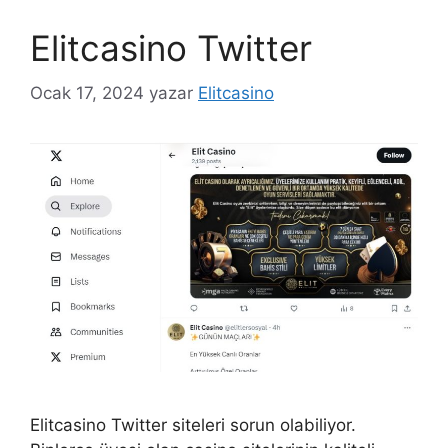
Elitcasino Twitter
Ocak 17, 2024
yazar
Elitcasino
Elitcasino Twitter siteleri sorun olabiliyor.