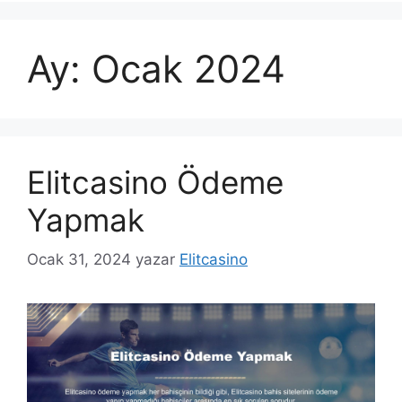
Ay:
Ocak 2024
Elitcasino Ödeme
Yapmak
Ocak 31, 2024
yazar
Elitcasino