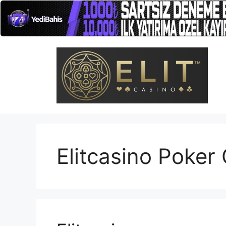
İçeriğe
atla
Elitcasino Poker