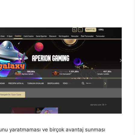
orunu yaratmaması ve birçok avantaj sunması