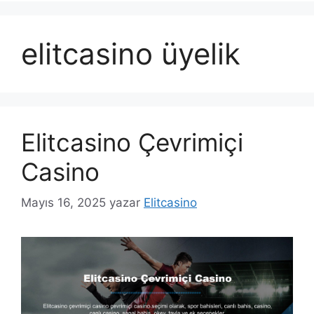
elitcasino üyelik
Elitcasino Çevrimiçi
Casino
Mayıs 16, 2025
yazar
Elitcasino