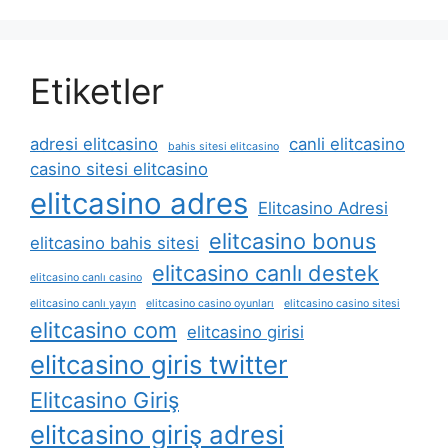
Etiketler
adresi elitcasino
canli elitcasino
bahis sitesi elitcasino
casino sitesi elitcasino
elitcasino adres
Elitcasino Adresi
elitcasino bonus
elitcasino bahis sitesi
elitcasino canlı destek
elitcasino canlı casino
elitcasino canlı yayın
elitcasino casino oyunları
elitcasino casino sitesi
elitcasino com
elitcasino girisi
elitcasino giris twitter
Elitcasino Giriş
elitcasino giriş adresi