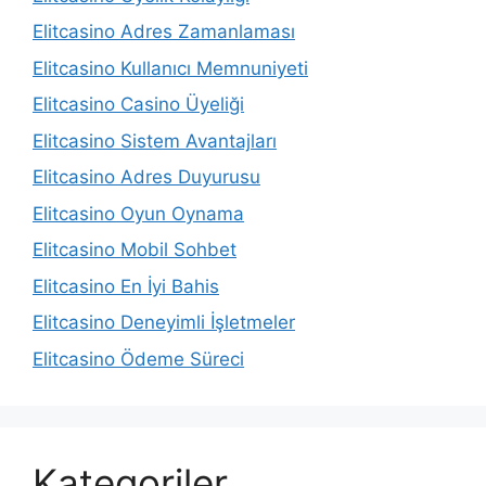
Elitcasino Adres Zamanlaması
Elitcasino Kullanıcı Memnuniyeti
Elitcasino Casino Üyeliği
Elitcasino Sistem Avantajları
Elitcasino Adres Duyurusu
Elitcasino Oyun Oynama
Elitcasino Mobil Sohbet
Elitcasino En İyi Bahis
Elitcasino Deneyimli İşletmeler
Elitcasino Ödeme Süreci
Kategoriler