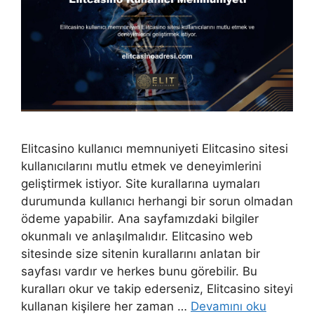
Elitcasino kullanıcı memnuniyeti Elitcasino sitesi
kullanıcılarını mutlu etmek ve deneyimlerini
geliştirmek istiyor. Site kurallarına uymaları
durumunda kullanıcı herhangi bir sorun olmadan
ödeme yapabilir. Ana sayfamızdaki bilgiler
okunmalı ve anlaşılmalıdır. Elitcasino web
sitesinde size sitenin kurallarını anlatan bir
sayfası vardır ve herkes bunu görebilir. Bu
kuralları okur ve takip ederseniz, Elitcasino siteyi
kullanan kişilere her zaman …
Devamını oku