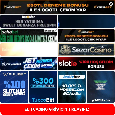
×
ELITCASINO GİRİŞ İÇİN TIKLAYINIZ!