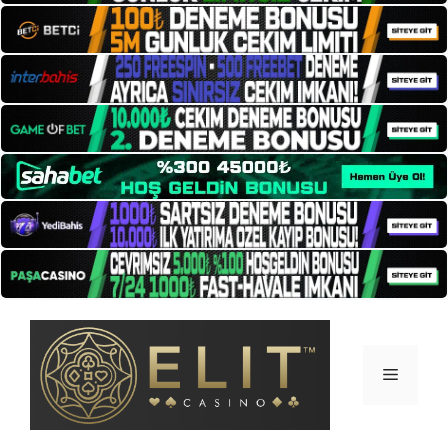
İçeriğe
atla
Menü