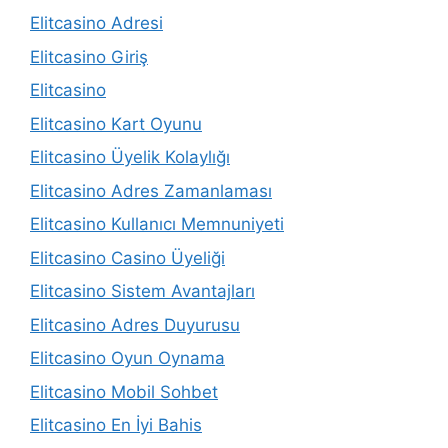
Elitcasino Adresi
Elitcasino Giriş
Elitcasino
Elitcasino Kart Oyunu
Elitcasino Üyelik Kolaylığı
Elitcasino Adres Zamanlaması
Elitcasino Kullanıcı Memnuniyeti
Elitcasino Casino Üyeliği
Elitcasino Sistem Avantajları
Elitcasino Adres Duyurusu
Elitcasino Oyun Oynama
Elitcasino Mobil Sohbet
Elitcasino En İyi Bahis