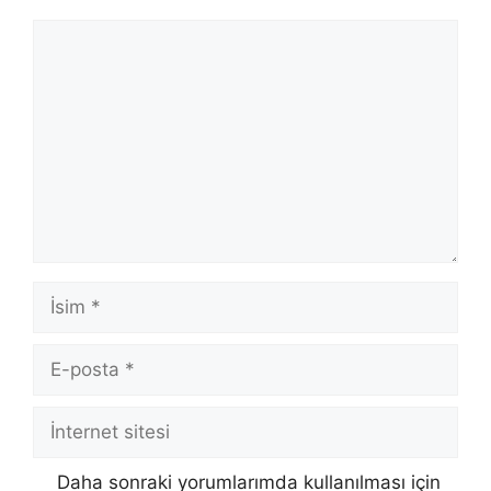
Yorum
İsim
E-
posta
İnternet
sitesi
Daha sonraki yorumlarımda kullanılması için