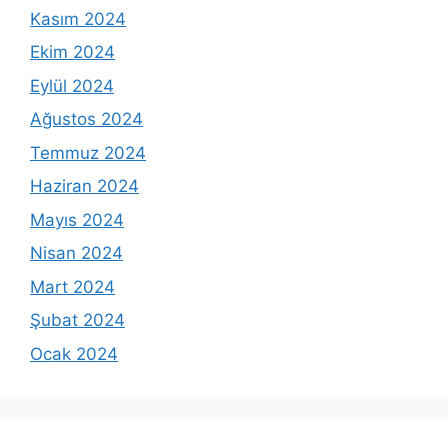
Kasım 2024
Ekim 2024
Eylül 2024
Ağustos 2024
Temmuz 2024
Haziran 2024
Mayıs 2024
Nisan 2024
Mart 2024
Şubat 2024
Ocak 2024