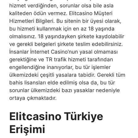
hizmet verdiğinden, sorunlar olsa bile asla
kaliteden ödün vermez. Elitcasino Müşteri
Hizmetleri Bilgileri. Bu sitenin bir üyesi olarak,
bu hizmeti kullanmak için en az 18 yaşında
olmalısınız. 18 yaşındayken şirkete kaydolabilir
ve gerekli belgeleri şirkete teslim edebilirsiniz.
İnsanlar İnternet Casino’nun yasal olmaması
gerektiğine ve TR trafik hizmeti tarafından
engellendiğine inanıyorlar, bu tür işlemler
ülkemizdeki çeşitli yasalara tabidir. Gerekli tüm
bahis lisansları elde edilmiş olsa da, bu tür
sorunlar ülkemizdeki bazı yasaklar nedeniyle
ortaya çıkmaktadır.
Elitcasino Türkiye
Erişimi