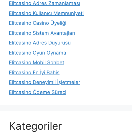
Elitcasino Adres Zamanlaması
Elitcasino Kullanıcı Memnuniyeti
Elitcasino Casino Üyeliği
Elitcasino Sistem Avantajları
Elitcasino Adres Duyurusu
Elitcasino Oyun Oynama
Elitcasino Mobil Sohbet
Elitcasino En İyi Bahis
Elitcasino Deneyimli İşletmeler
Elitcasino Ödeme Süreci
Kategoriler