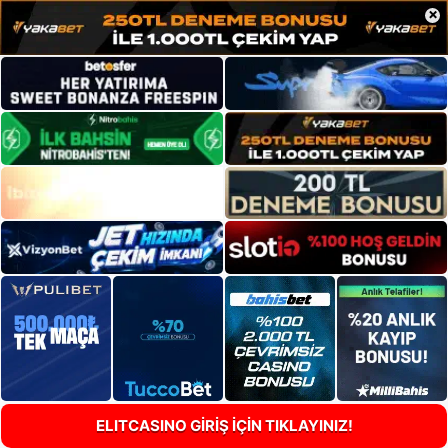
×
ELITCASINO GİRİŞ İÇİN TIKLAYINIZ!