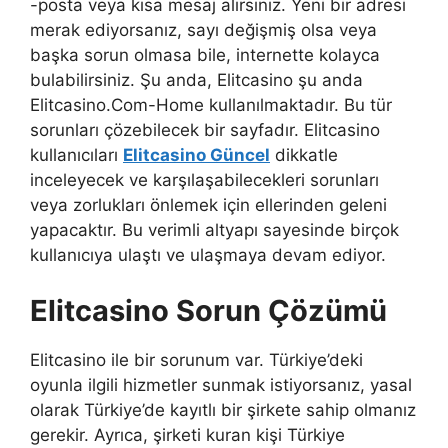
-posta veya kısa mesaj alırsınız. Yeni bir adresi
merak ediyorsanız, sayı değişmiş olsa veya
başka sorun olmasa bile, internette kolayca
bulabilirsiniz. Şu anda, Elitcasino şu anda
Elitcasino.Com-Home kullanılmaktadır. Bu tür
sorunları çözebilecek bir sayfadır. Elitcasino
kullanıcıları
Elitcasino Güncel
dikkatle
inceleyecek ve karşılaşabilecekleri sorunları
veya zorlukları önlemek için ellerinden geleni
yapacaktır. Bu verimli altyapı sayesinde birçok
kullanıcıya ulaştı ve ulaşmaya devam ediyor.
Elitcasino Sorun Çözümü
Elitcasino ile bir sorunum var. Türkiye’deki
oyunla ilgili hizmetler sunmak istiyorsanız, yasal
olarak Türkiye’de kayıtlı bir şirkete sahip olmanız
gerekir. Ayrıca, şirketi kuran kişi Türkiye