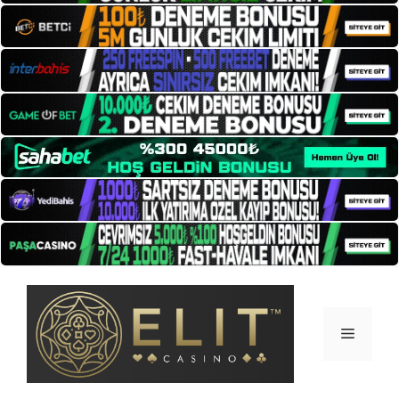
İçeriğe
atla
Menü