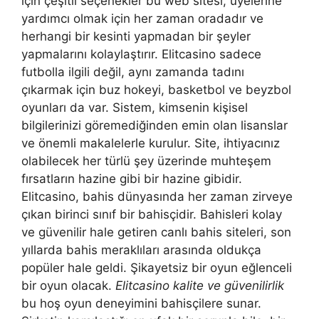
için çeşitli seçenekler bu web sitesi, üyelerine
yardımcı olmak için her zaman oradadır ve
herhangi bir kesinti yapmadan bir şeyler
yapmalarını kolaylaştırır. Elitcasino sadece
futbolla ilgili değil, aynı zamanda tadını
çıkarmak için buz hokeyi, basketbol ve beyzbol
oyunları da var. Sistem, kimsenin kişisel
bilgilerinizi göremediğinden emin olan lisanslar
ve önemli makalelerle kurulur. Site, ihtiyacınız
olabilecek her türlü şey üzerinde muhteşem
fırsatların hazine gibi bir hazine gibidir.
Elitcasino, bahis dünyasında her zaman zirveye
çıkan birinci sınıf bir bahisçidir. Bahisleri kolay
ve güvenilir hale getiren canlı bahis siteleri, son
yıllarda bahis meraklıları arasında oldukça
popüler hale geldi. Şikayetsiz bir oyun eğlenceli
bir oyun olacak.
Elitcasino kalite ve güvenilirlik
bu hoş oyun deneyimini bahisçilere sunar.