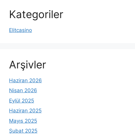
Kategoriler
Elitcasino
Arşivler
Haziran 2026
Nisan 2026
Eylül 2025
Haziran 2025
Mayıs 2025
Şubat 2025