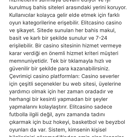
kurulmuş bahis siteleri arasındaki yerini koruyor.
Kullanıcılar kolayca gelir elde etmek için farklı
oyun kategorilerine erişebilir. Elitcasino casino
ve şikayet. Sitede sunulan her bahis makul,
basit ve karlı bir şekilde sunulur ve 7-24
erişilebilir. Bir casino sitesinin hizmet vermeye
karar verdiği en önemli hizmet kriteri müşteri
memnuniyetidir. Tek bir tıklamayla hızlı ve
güvenilir bir şekilde para kazanabilirsiniz.
Çevrimiçi casino platformları: Casino severler
için çeşitli seçenekler bu web sitesi, üyelerine
yardımcı olmak için her zaman oradadır ve
herhangi bir kesinti yapmadan bir şeyler
yapmalarını kolaylaştırır. Elitcasino sadece
futbolla ilgili değil, aynı zamanda tadını
çıkarmak için buz hokeyi, basketbol ve beyzbol
oyunları da var. Sistem, kimsenin kişisel