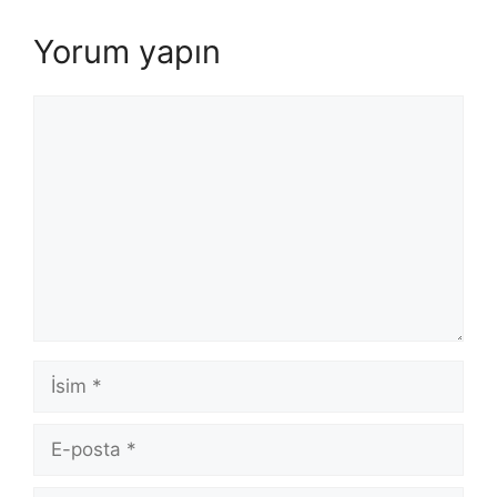
Yorum yapın
Yorum
İsim
E-
posta