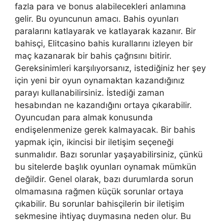
fazla para ve bonus alabilecekleri anlamına
gelir. Bu oyuncunun amacı. Bahis oyunları
paralarını katlayarak ve katlayarak kazanır. Bir
bahisçi, Elitcasino bahis kurallarını izleyen bir
maç kazanarak bir bahis çağrısını bitirir.
Gereksinimleri karşılıyorsanız, istediğiniz her şey
için yeni bir oyun oynamaktan kazandığınız
parayı kullanabilirsiniz. İstediği zaman
hesabından ne kazandığını ortaya çıkarabilir.
Oyuncudan para almak konusunda
endişelenmenize gerek kalmayacak. Bir bahis
yapmak için, ikincisi bir iletişim seçeneği
sunmalıdır. Bazı sorunlar yaşayabilirsiniz, çünkü
bu sitelerde başlık oyunları oynamak mümkün
değildir. Genel olarak, bazı durumlarda sorun
olmamasına rağmen küçük sorunlar ortaya
çıkabilir. Bu sorunlar bahisçilerin bir iletişim
sekmesine ihtiyaç duymasına neden olur. Bu