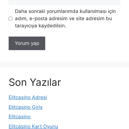
sitesi
Daha sonraki yorumlarımda kullanılması için
adım, e-posta adresim ve site adresim bu
tarayıcıya kaydedilsin.
Son Yazılar
Elitcasino Adresi
Elitcasino Giriş
Elitcasino
Elitcasino Kart Oyunu