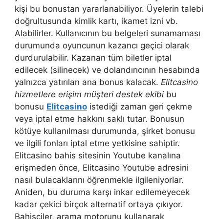
kişi bu bonustan yararlanabiliyor. Üyelerin talebi
doğrultusunda kimlik kartı, ikamet izni vb.
Alabilirler. Kullanıcının bu belgeleri sunamaması
durumunda oyuncunun kazancı geçici olarak
durdurulabilir. Kazanan tüm biletler iptal
edilecek (silinecek) ve dolandırıcının hesabında
yalnızca yatırılan ana bonus kalacak.
Elitcasino
hizmetlere erişim müşteri destek ekibi
bu
bonusu
Elitcasino
istediği zaman geri çekme
veya iptal etme hakkını saklı tutar. Bonusun
kötüye kullanılması durumunda, şirket bonusu
ve ilgili fonları iptal etme yetkisine sahiptir.
Elitcasino bahis sitesinin Youtube kanalına
erişmeden önce, Elitcasino Youtube adresini
nasıl bulacaklarını öğrenmekle ilgileniyorlar.
Aniden, bu duruma karşı inkar edilemeyecek
kadar çekici birçok alternatif ortaya çıkıyor.
Bahisçiler, arama motorunu kullanarak