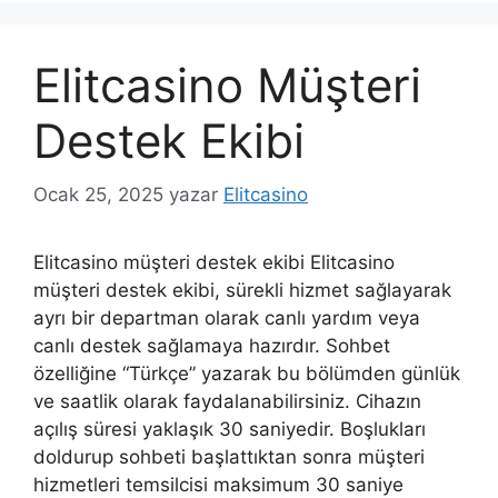
Elitcasino Müşteri
Destek Ekibi
Ocak 25, 2025
yazar
Elitcasino
Elitcasino müşteri destek ekibi Elitcasino
müşteri destek ekibi, sürekli hizmet sağlayarak
ayrı bir departman olarak canlı yardım veya
canlı destek sağlamaya hazırdır. Sohbet
özelliğine “Türkçe” yazarak bu bölümden günlük
ve saatlik olarak faydalanabilirsiniz. Cihazın
açılış süresi yaklaşık 30 saniyedir. Boşlukları
doldurup sohbeti başlattıktan sonra müşteri
hizmetleri temsilcisi maksimum 30 saniye