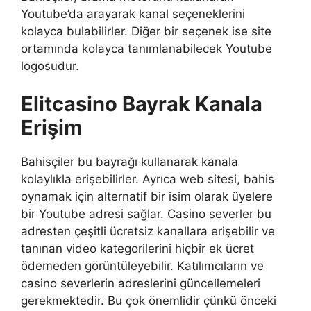
Youtube’da arayarak kanal seçeneklerini
kolayca bulabilirler. Diğer bir seçenek ise site
ortamında kolayca tanımlanabilecek Youtube
logosudur.
Elitcasino Bayrak Kanala
Erişim
Bahisçiler bu bayrağı kullanarak kanala
kolaylıkla erişebilirler. Ayrıca web sitesi, bahis
oynamak için alternatif bir isim olarak üyelere
bir Youtube adresi sağlar. Casino severler bu
adresten çeşitli ücretsiz kanallara erişebilir ve
tanınan video kategorilerini hiçbir ek ücret
ödemeden görüntüleyebilir. Katılımcıların ve
casino severlerin adreslerini güncellemeleri
gerekmektedir. Bu çok önemlidir çünkü önceki