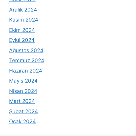
Aralık 2024
Kasım 2024
Ekim 2024
Eylül 2024
Ağustos 2024
Temmuz 2024
Haziran 2024
Mayıs 2024
Nisan 2024
Mart 2024
Şubat 2024
Ocak 2024