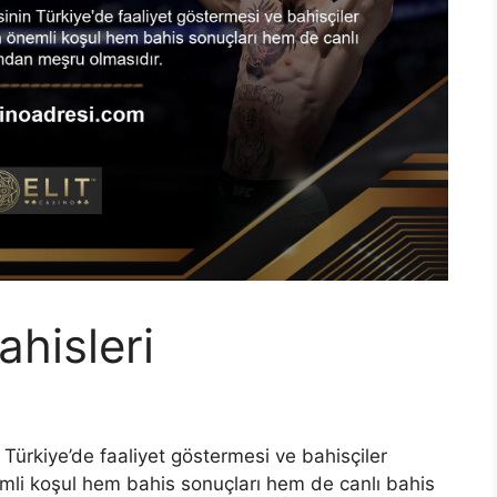
ahisleri
n Türkiye’de faaliyet göstermesi ve bahisçiler
mli koşul hem bahis sonuçları hem de canlı bahis