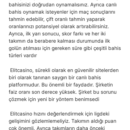
bahisinizi doğrudan oynamalısınız. Ayrıca canlı
bahis oynamak isteyenler için maç sonuçlarını
tahmin edebilir, çift oranlı tahmin yaparak
oranlarınızı potansiyel olarak artırabilirsiniz.
Ayrıca, ilk yarı sonucu, skor farkı ve her iki
takımın da berabere kalması durumunda ilk
golün atılması için gereken süre gibi çeşitli bahis
türleri vardır
Elitcasino, sürekli olarak en güvenilir sitelerden
biri olarak tanınan saygın bir canlı bahis
platformudur. Bu önemli bir faydadır. Şirketin
faiz oranı son derece yüksek. Şirket bu sorunu
çözmek için yeni bir yöntem benimsedi
Elitcasino hızını değerlendirmek için ligdeki
gelişimini gözlemlemeliyiz. Takımın aldığı puan
çok önemli. Ayrıca takımların daha önceki