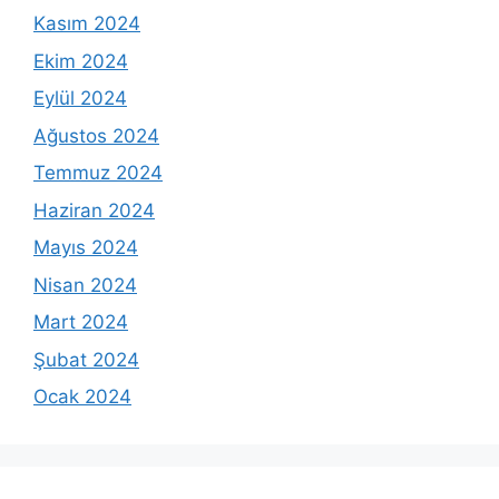
Kasım 2024
Ekim 2024
Eylül 2024
Ağustos 2024
Temmuz 2024
Haziran 2024
Mayıs 2024
Nisan 2024
Mart 2024
Şubat 2024
Ocak 2024