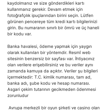
kaydolmanız ve size gönderdikleri kartı
kullanmanız gerekir. Devam etmek için
fotoğrafçılık ipuçlarından birini seçin. Lütfen
görünen pencereye tüm kredi kartı bilgilerinizi
girin. Bu numaranın sınırlı bir ömrü ve üç haneli
bir kodu var.
Banka havalesi, ödeme yapmak için yaygın
olarak kullanılan bir yöntemdir. Resmî web
sitesinin benzersiz bir sayfası var. İhtiyacınız
olan verilere erişebilirsiniz ve bu veriler aynı
zamanda kamuya da açıktır. Veriler şu bilgileri
içermektedir: T.C. kimlik numarası, tam ad,
banka adı, şube kodu ve hesap numarası.
Asgari çekim tutarının gecikmeden ödenmesi
zorunludur
Avrupa merkezli bir oyun şirketi ve casino olan