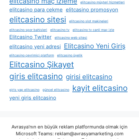
elitcasino maç izleme
elitcasino müşteri hizmetleri
elitcasino para çekme
elitcasino promosyon
elitcasino sitesi
elitcasino slot makineleri
elitcasino spor bahisleri
elitcasino tv
elitcasino tv canli maç izle
Elitcasino Twitter
elitcasino web sitesi
Elitcasino Yeni Giriş
elitcasino yeni adresi
elitcasino çevrimiçi platform
elitcasino üyelik
Elitcasino Şikayet
giris elitcasino
girisi elitcasino
kayit elitcasino
giris yap elitcasino
güncel elitcasino
yeni giris elitcasino
Avrasya'nın en büyük reklam platformunda olmak için
Microsoft Teams:
reklam@avrasyamarketing.com