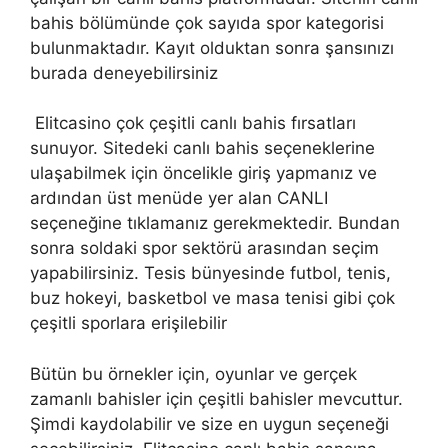
bahis bölümünde çok sayıda spor kategorisi
bulunmaktadır. Kayıt olduktan sonra şansınızı
burada deneyebilirsiniz
Elitcasino çok çeşitli canlı bahis fırsatları
sunuyor. Sitedeki canlı bahis seçeneklerine
ulaşabilmek için öncelikle giriş yapmanız ve
ardından üst menüde yer alan CANLI
seçeneğine tıklamanız gerekmektedir. Bundan
sonra soldaki spor sektörü arasından seçim
yapabilirsiniz. Tesis bünyesinde futbol, ​​tenis,
buz hokeyi, basketbol ve masa tenisi gibi çok
çeşitli sporlara erişilebilir
Bütün bu örnekler için, oyunlar ve gerçek
zamanlı bahisler için çeşitli bahisler mevcuttur.
Şimdi kaydolabilir ve size en uygun seçeneği