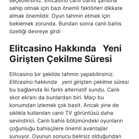
seçebilirsiniz. Elitcasino canlı bahis şansına
sahip olmak için bazı önemli faktörleri dikkate
almak önemlidir. Oyun tahmin etmek için
beklemek zorunda. Bundan sonra canlı bahis
özelliği devreye girdi
Elitcasino Hakkında Yeni
Girişten Çekilme Süresi
Elitcasino bir şekilde tahmin yapabilirsiniz.
Elitcasino hakkında yeni girişten çekilme süresi
bu bağlamda iki farklı alternatif sundu. Canlı
skor ekranı da bunlardan biri. Maçı bu
konumdan izlemek çok basit. Ancak yine de
sıklıkla kullanılan canlı TV görüntüsü daha
sevindirici. Canlı bahis bölümündeki oyunların
çoğunluğu bahisçilere önemli avantajlar
sunuyor. Oyunun sonucu belirsiz olduğundan