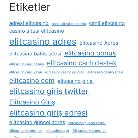
Etiketler
adresi elitcasino
canli elitcasino
bahis sitesi elitcasino
casino sitesi elitcasino
elitcasino adres
Elitcasino Adresi
elitcasino bonus
elitcasino bahis sitesi
elitcasino canlı destek
elitcasino canlı casino
elitcasino canlı yayın
elitcasino casino oyunları
elitcasino casino sitesi
elitcasino com
elitcasino girisi
elitcasino giris twitter
Elitcasino Giriş
elitcasino giriş adresi
elitcasino güncel adres
elitcasino güncel adresi
elitcasino güvenlir mi
elitcasino kayıt
Elitcasino Kullanıcıları