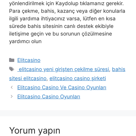
yönlendirilmek için Kaydolup tıklamanız gerekir.
Para çekme, bahis, kazanç veya diğer konularla
ilgili yardıma ihtiyacınız varsa, lütfen en kısa
sürede bahis sitesinin canlı destek ekibiyle
iletişime geçin ve bu sorunun çözülmesine
yardımcı olun
Kategoriler
Elitcasino
Etiketler
elitcasino yeni girişten çekilme süresi
,
bahis
sitesi elitcasino
,
elitcasino casino şirketi
Elitcasino Casino Ve Casino Oyunları
Elitcasino Casino Oyunları
Yorum yapın