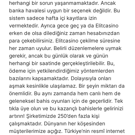
herhangi bir sorun yaşanmamaktadır. Ancak
banka havalesi uygun bir seçenek değildir. Bu
sistem sadece hafta içi kayıtlara izin
vermektedir. Ayrıca gece geç ya da Elitcasino
erken de olsa dilediğiniz zaman hesabınızdan
para çekebilirsiniz. Elitcasino çekilme süresine
her zaman uyulur. Belirli düzenlemelere uymak
gerekir, ancak bu günlük olarak ve günün
herhangi bir saatinde gerçekleştirilebilir. Bu,
ödeme için yetkilendirdiğimiz yöntemlerden
bazılarını kapsamaktadır. Dolayısıyla onları
aşmak kesinlikle ulaşılamaz. Bir şeyin miktarı da
önemlidir. Bu aynı zamanda hem canlı hem de
geleneksel bahis oyunları için de geçerlidir. Tek
tıkla üye olun ve bu kazançlı bahislerle gelirinizi
artırın! Şirketimizde 250’den fazla kişi
çalışmaktadır. Dünyanın her köşesinden
müşterilerimize açığız. Türkiye’nin resmî internet