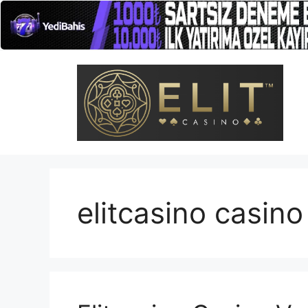
İçeriğe
atla
elitcasino casino