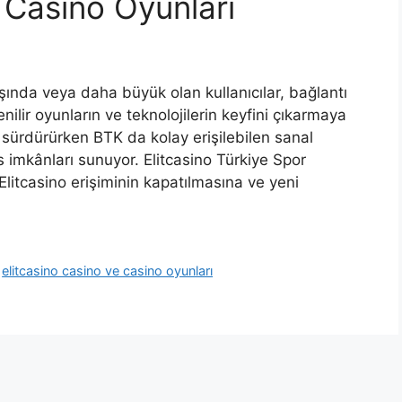
 Casino Oyunları
şında veya daha büyük olan kullanıcılar, bağlantı
ilir oyunların ve teknolojilerin keyfini çıkarmaya
i sürdürürken BTK da kolay erişilebilen sanal
is imkânları sunuyor. Elitcasino Türkiye Spor
Elitcasino erişiminin kapatılmasına ve yeni
,
elitcasino casino ve casino oyunları