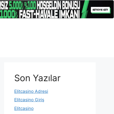
Son Yazılar
Elitcasino Adresi
Elitcasino Giriş
Elitcasino