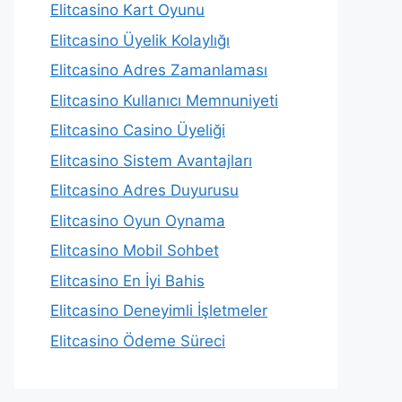
Elitcasino Kart Oyunu
Elitcasino Üyelik Kolaylığı
Elitcasino Adres Zamanlaması
Elitcasino Kullanıcı Memnuniyeti
Elitcasino Casino Üyeliği
Elitcasino Sistem Avantajları
Elitcasino Adres Duyurusu
Elitcasino Oyun Oynama
Elitcasino Mobil Sohbet
Elitcasino En İyi Bahis
Elitcasino Deneyimli İşletmeler
Elitcasino Ödeme Süreci