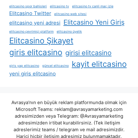
elitcasino spor bahisleri
elitcasino tv
elitcasino tv canli maç izle
Elitcasino Twitter
elitcasino web sitesi
Elitcasino Yeni Giriş
elitcasino yeni adresi
elitcasino çevrimiçi platform
elitcasino üyelik
Elitcasino Şikayet
giris elitcasino
girisi elitcasino
kayit elitcasino
giris yap elitcasino
güncel elitcasino
yeni giris elitcasino
Avrasya'nın en büyük reklam platformunda olmak için
Microsoft Teams:
reklam@avrasyamarketing.com
adresimizden veya Telegram: @Avrasyamarketing
adresimizden irtibat kurabilirsiniz. (Tek iletişim
adreslerimiz teams / telegram ve mail adresimizdir.
Harici hiçbir iletişim adresimiz bulunmamaktadır.