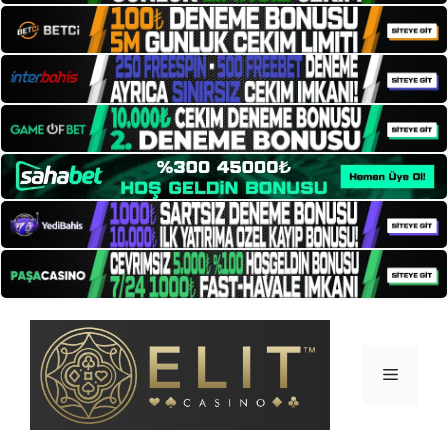
İçeriğe
atla
Menü