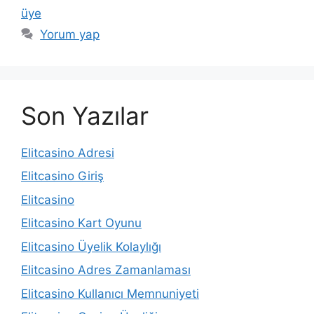
üye
Yorum yap
Son Yazılar
Elitcasino Adresi
Elitcasino Giriş
Elitcasino
Elitcasino Kart Oyunu
Elitcasino Üyelik Kolaylığı
Elitcasino Adres Zamanlaması
Elitcasino Kullanıcı Memnuniyeti