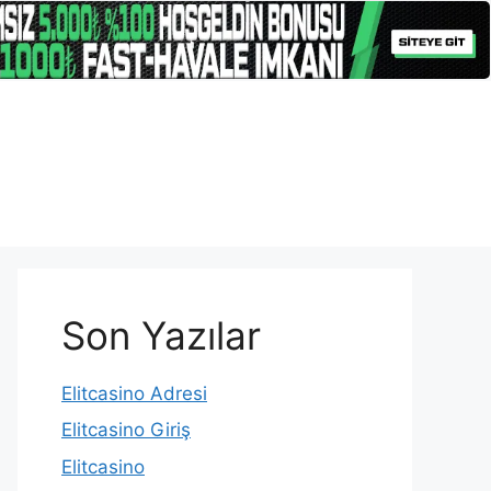
Son Yazılar
Elitcasino Adresi
Elitcasino Giriş
Elitcasino