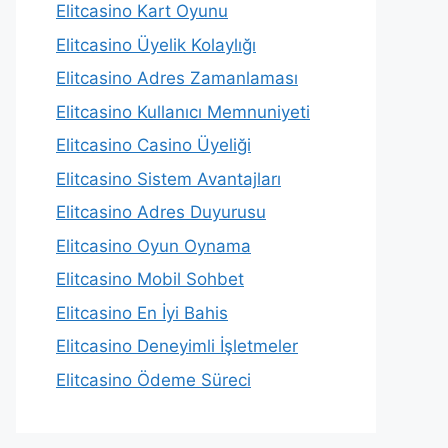
Elitcasino Kart Oyunu
Elitcasino Üyelik Kolaylığı
Elitcasino Adres Zamanlaması
Elitcasino Kullanıcı Memnuniyeti
Elitcasino Casino Üyeliği
Elitcasino Sistem Avantajları
Elitcasino Adres Duyurusu
Elitcasino Oyun Oynama
Elitcasino Mobil Sohbet
Elitcasino En İyi Bahis
Elitcasino Deneyimli İşletmeler
Elitcasino Ödeme Süreci