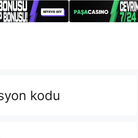
osyon kodu