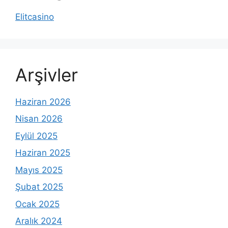
Elitcasino
Arşivler
Haziran 2026
Nisan 2026
Eylül 2025
Haziran 2025
Mayıs 2025
Şubat 2025
Ocak 2025
Aralık 2024