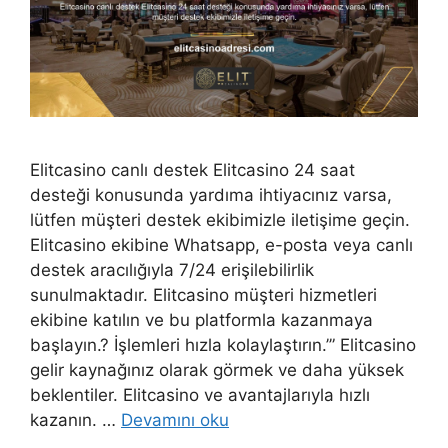
Elitcasino canlı destek Elitcasino 24 saat
desteği konusunda yardıma ihtiyacınız varsa,
lütfen müşteri destek ekibimizle iletişime geçin.
Elitcasino ekibine Whatsapp, e-posta veya canlı
destek aracılığıyla 7/24 erişilebilirlik
sunulmaktadır. Elitcasino müşteri hizmetleri
ekibine katılın ve bu platformla kazanmaya
başlayın.? İşlemleri hızla kolaylaştırın.’” Elitcasino
gelir kaynağınız olarak görmek ve daha yüksek
beklentiler. Elitcasino ve avantajlarıyla hızlı
kazanın. …
Devamını oku