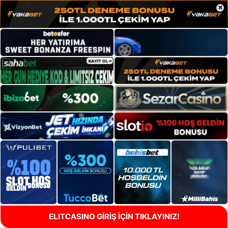
×
ELITCASINO GİRİŞ İÇİN TIKLAYINIZ!