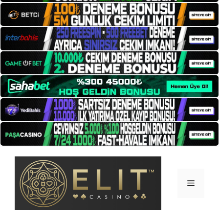
İçeriğe
atla
Menü