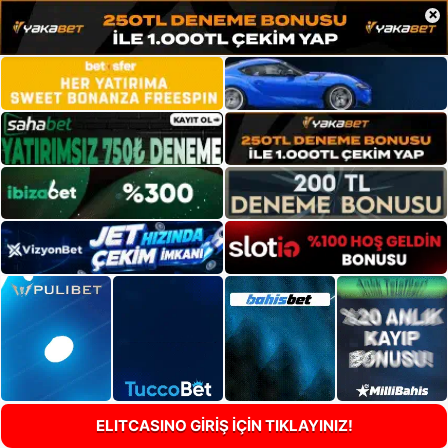
×
ELITCASINO GİRİŞ İÇİN TIKLAYINIZ!