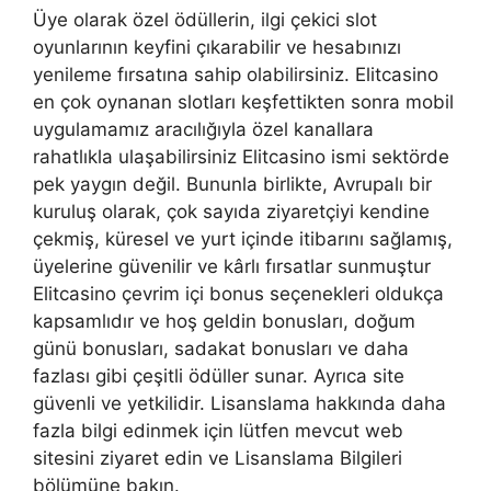
Üye olarak özel ödüllerin, ilgi çekici slot
oyunlarının keyfini çıkarabilir ve hesabınızı
yenileme fırsatına sahip olabilirsiniz. Elitcasino
en çok oynanan slotları keşfettikten sonra mobil
uygulamamız aracılığıyla özel kanallara
rahatlıkla ulaşabilirsiniz Elitcasino ismi sektörde
pek yaygın değil. Bununla birlikte, Avrupalı bir
kuruluş olarak, çok sayıda ziyaretçiyi kendine
çekmiş, küresel ve yurt içinde itibarını sağlamış,
üyelerine güvenilir ve kârlı fırsatlar sunmuştur
Elitcasino çevrim içi bonus seçenekleri oldukça
kapsamlıdır ve hoş geldin bonusları, doğum
günü bonusları, sadakat bonusları ve daha
fazlası gibi çeşitli ödüller sunar. Ayrıca site
güvenli ve yetkilidir. Lisanslama hakkında daha
fazla bilgi edinmek için lütfen mevcut web
sitesini ziyaret edin ve Lisanslama Bilgileri
bölümüne bakın.