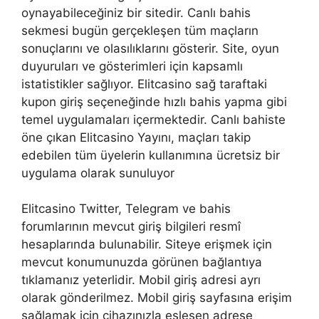
oynayabileceğiniz bir sitedir. Canlı bahis
sekmesi bugün gerçekleşen tüm maçların
sonuçlarını ve olasılıklarını gösterir. Site, oyun
duyuruları ve gösterimleri için kapsamlı
istatistikler sağlıyor. Elitcasino sağ taraftaki
kupon giriş seçeneğinde hızlı bahis yapma gibi
temel uygulamaları içermektedir. Canlı bahiste
öne çıkan Elitcasino Yayını, maçları takip
edebilen tüm üyelerin kullanımına ücretsiz bir
uygulama olarak sunuluyor
Elitcasino Twitter, Telegram ve bahis
forumlarının mevcut giriş bilgileri resmî
hesaplarında bulunabilir. Siteye erişmek için
mevcut konumunuzda görünen bağlantıya
tıklamanız yeterlidir. Mobil giriş adresi ayrı
olarak gönderilmez. Mobil giriş sayfasına erişim
sağlamak için cihazınızla eşleşen adrese