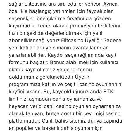
sağlar Elitcasino ara sıra ödüller veriyor. Ayrıca,
özellikle başlangıç yatırımları için faydalı olan
seçenekleri öne çıkarma fırsatını da gözden
kaçırmadık. Temel olarak, promosyon tekliflerini
hızlı bir şekilde değerlendirmek için yeni
abonelikler sağlıyoruz Elitcasino Üyeliği: Sadece
yeni katılanlar üye olmanın avantajlarından
yararlanabilirler. Kaydol seçeneği anında kayıt
formunu başlatır. Bonus alabilmek için kullanıcı
olarak kayıt olmanız ve genel formu
doldurmanız gerekmektedir Üyelik
programımıza katılın ve çeşitli casino oyunlarının
keyfini çıkarın. Bu, kaydolduğunuz anda BTK
limitinizi aşmadan bahis oynamanıza ve
heyecan verici canlı casino oyunları oynamanıza
olanak tanıyan, bütçe dostu bir çevrimiçi casino
platformudur. Canlı bahis sitemiz dünya çapında
en popüler ve başarılı bahis oyunları için