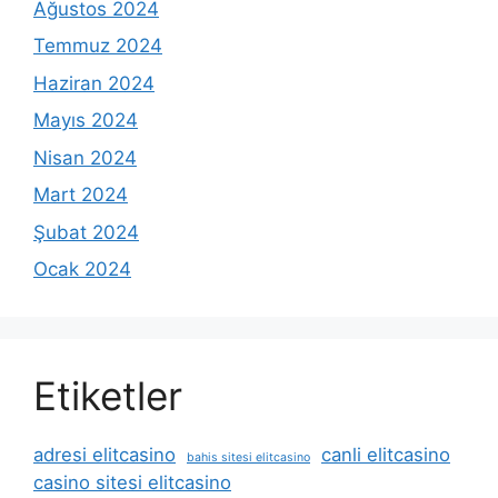
Ağustos 2024
Temmuz 2024
Haziran 2024
Mayıs 2024
Nisan 2024
Mart 2024
Şubat 2024
Ocak 2024
Etiketler
adresi elitcasino
canli elitcasino
bahis sitesi elitcasino
casino sitesi elitcasino