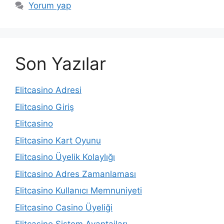
Yorum yap
Son Yazılar
Elitcasino Adresi
Elitcasino Giriş
Elitcasino
Elitcasino Kart Oyunu
Elitcasino Üyelik Kolaylığı
Elitcasino Adres Zamanlaması
Elitcasino Kullanıcı Memnuniyeti
Elitcasino Casino Üyeliği