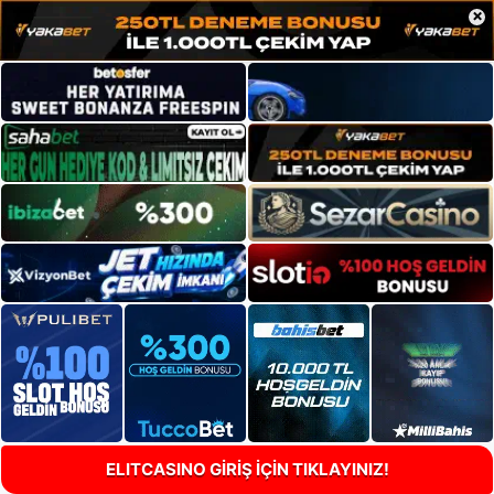
×
ELITCASINO GİRİŞ İÇİN TIKLAYINIZ!