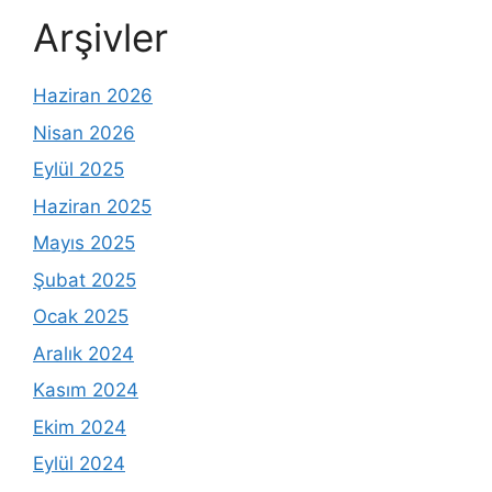
Arşivler
Haziran 2026
Nisan 2026
Eylül 2025
Haziran 2025
Mayıs 2025
Şubat 2025
Ocak 2025
Aralık 2024
Kasım 2024
Ekim 2024
Eylül 2024